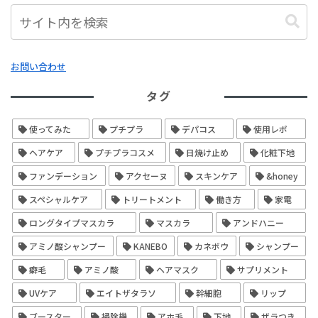
お問い合わせ
タグ
使ってみた
プチプラ
デパコス
使用レポ
ヘアケア
プチプラコスメ
日焼け止め
化粧下地
ファンデーション
アクセーヌ
スキンケア
&honey
スペシャルケア
トリートメント
働き方
家電
ロングタイプマスカラ
マスカラ
アンドハニー
アミノ酸シャンプー
KANEBO
カネボウ
シャンプー
癖毛
アミノ酸
ヘアマスク
サプリメント
UVケア
エイトザタラソ
幹細胞
リップ
ブースター
掃除機
アホ毛
下地
ザラつき