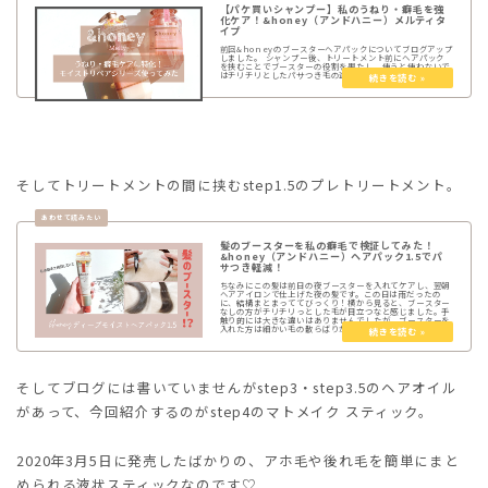
【パケ買いシャンプー】私のうねり・癖毛を強
化ケア！&honey（アンドハニー）メルティタ
イプ
前回&honeyのブースターヘアパックについてブログアップ
しました。 シャンプー後、トリートメント前にヘアパック
を挟むことでブースターの役割を果たし、使うと使わないで
はチリチリとしたパサつき毛の違いが感じられました♡ ...
そしてトリートメントの間に挟むstep1.5のプレトリートメント。
髪のブースターを私の癖毛で検証してみた！
&honey（アンドハニー）ヘアパック1.5でパ
サつき軽減！
ちなみにこの髪は前日の夜ブースターを入れてケアし、翌朝
ヘアアイロンで仕上げた夜の髪です。この日は雨だったの
に、結構まとまっててびっくり！横から見ると、ブースター
なしの方がチリチリっとした毛が目立つなと感じました。手
触り的には大きな違いはありませんでしたが、ブースターを
入れた方は細かい毛の散らばりが目立ちにくく
そしてブログには書いていませんがstep3・step3.5のヘアオイル
があって、今回紹介するのがstep4のマトメイク スティック。
2020年3月5日に発売したばかりの、アホ毛や後れ毛を簡単にまと
められる液状スティックなのです♡