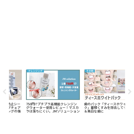
その他
その他
シャ
ジン
歯のパック「ティースホワイトパッ
【子供のタイミングについて】26歳
【パ
スカ
ク」蓄積くすみを除去してつるつる
会社員女が電話占い「絆～kizuna
り・
ション
＆美白な歯に
～」で相談してみた話【神回答】
ンド