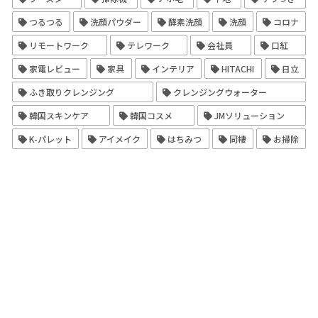
つるつる
洗顔パウダー
酵素洗顔
洗顔
コロナ
リモートワーク
テレワーク
会社員
口紅
家電レビュー
家具
インテリア
HITACHI
日立
ふき取りクレンジング
クレンジングウォーター
韓国スキンケア
韓国コスメ
JMソリューション
K-パレット
アイメイク
はちみつ
同棲
お掃除