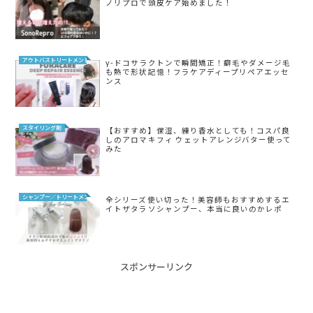
ノリプロで頭皮ケア始めました！
アウトバストリートメント
γ-ドコサラクトンで瞬間矯正！癖毛やダメージ毛
も熱で形状記憶！フラケアディープリペアエッセ
ンス
スタイリング剤
【おすすめ】保湿、練り香水としても！コスパ良
しのアロマキフィ ウェットアレンジバター使って
みた
シャンプー／トリートメント
全シリーズ使い切った！美容師もおすすめするエ
イトザタラソシャンプー、本当に良いのかレポ
スポンサーリンク