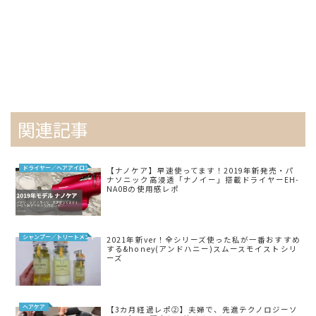
関連記事
ドライヤー／ヘアアイロン
【ナノケア】早速使ってます！2019年新発売・パ
ナソニック高浸透「ナノイー」搭載ドライヤーEH-
NA0Bの使用感レポ
シャンプー／トリートメント
2021年新ver！全シリーズ使った私が一番おすすめ
する&honey(アンドハニー)スムースモイストシリ
ーズ
ヘアケア
【3カ月経過レポ②】夫婦で、先進テクノロジーソ