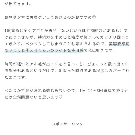
が出てきます。
お昼や夕方に再度ケアしてあげるのがおすすめ◎
1度塗ると全くアホ毛が再発しないというほど持続力があるわけで
はありませんが、持続力を求めると粘度が強まってガッチリ固まり
すぎたり、ベタベタしてしまうことも考えられるので、
美容液感覚
でサラリと使えるくらいのライトな使用感
で私は好きです。
時間が経つとアホ毛が出てくると言っても、ぴょこっと数本出てく
る部分もあるというだけで、朝塗った時点である程度はカバーされ
たままです。
べたつかず髪が濡れる感じもないので、1日に2～3回重ねて使う分
には全然問題ないと思います♡
スポンサーリンク