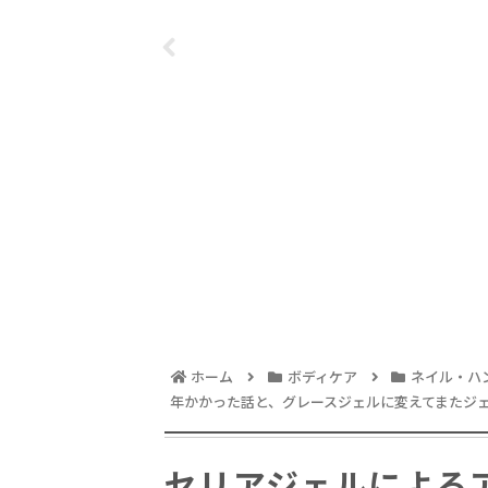
得
ク
グの傷とおさ
ホーム
ボディケア
ネイル・ハ
年かかった話と、グレースジェルに変えてまたジ
セリアジェルによる