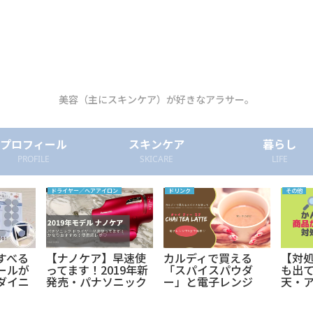
美容（主にスキンケア）が好きなアラサー。
プロフィール
スキンケア
暮らし
PROFILE
SKICARE
LIFE
ドライヤー／ヘアアイロン
ドリンク
その他
すべる
【ナノケア】早速使
カルディで買える
【対
ールが
ってます！2019年新
「スパイスパウダ
も出
ダイニ
発売・パナソニック
ー」と電子レンジ
天・
スーッ
高浸透「ナノイー」
で、おうちで簡単に
てく
ーリン
搭載ドライヤーEH-
チャイティーラテ♡
リン