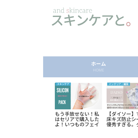
ホーム
HOME
ウェディング
スキンケア
インテリア・雑貨
【4万円分♡商品券届
もう手放せない！私
【ダイソー】
いた】使い道はどう
はセリアで購入した
床キズ防止シ
しよう～！ゼクシィ
よ！いつものフェイ
優秀すぎる。
からブライダルフェ
スパック効果を底上
ングチェアが
ア予約したほうがお
げするシリコンマス
と滑る！フロ