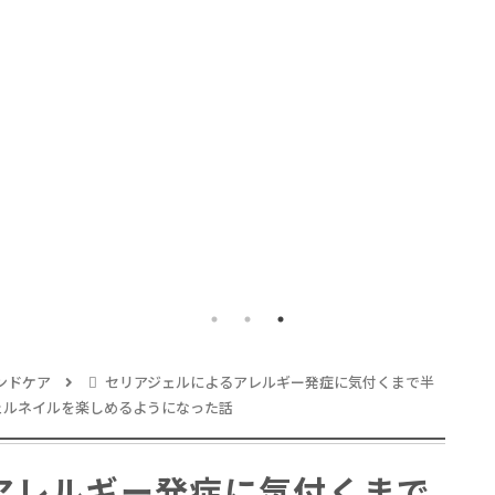
らば
NA0Bの使用感レポ
い場
URL
ンドケア
セリアジェルによるアレルギー発症に気付くまで半
ェルネイルを楽しめるようになった話
アレルギー発症に気付くまで