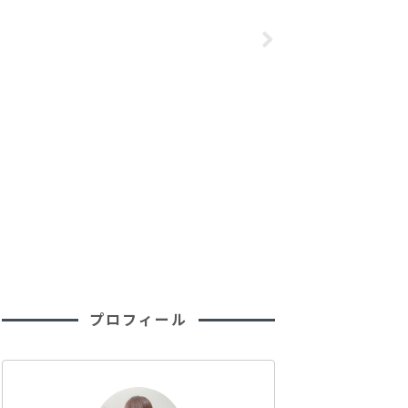
合はアマゾンの
サンシールド EX＜R
ス
を使ってみて
＞
プロフィール