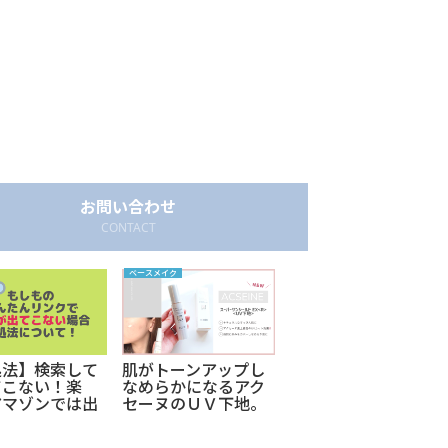
お問い合わせ
CONTACT
ベースメイク
アウトバストリートメント
処法】検索して
肌がトーンアップし
γ-ドコサラクトンで
てこない！楽
なめらかになるアク
瞬間矯正！癖毛やダ
アマゾンでは出
セーヌのＵＶ下地。
メージ毛も熱で形状
るのにかんたん
ファンデも少量で崩
記憶！フラケアディ
クで表示されな
れにくく！スーパー
ープリペアエッセン