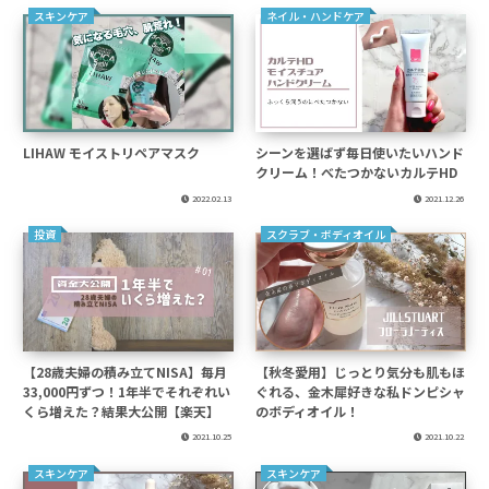
スキンケア
ネイル・ハンドケア
LIHAW モイストリペアマスク
シーンを選ばず毎日使いたいハンド
クリーム！べたつかないカルテHD
2022.02.13
2021.12.26
投資
スクラブ・ボディオイル
【28歳夫婦の積み立てNISA】毎月
【秋冬愛用】じっとり気分も肌もほ
33,000円ずつ！1年半でそれぞれい
ぐれる、金木犀好きな私ドンピシャ
くら増えた？結果大公開【楽天】
のボディオイル！
2021.10.25
2021.10.22
スキンケア
スキンケア