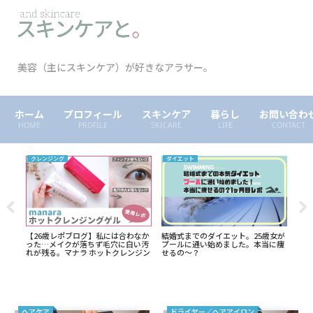
美容（主にスキンケア）が好きなアラサー。
ホーム
プロフィール
スキンケア
暮らし
お問い合わ
HOME
PROFILE
SKICARE
LIFE
CONTACT
クレンジング
ダイエット
その
イヴ
【26歳レポブログ】私には合わなか
結婚式までのダイエット。25歳女が
【ブ
ンデ
った…メイクが落ちず毛穴に白い汚
プールに通い始めました。本当に痩
別オ
簡単
れが残る。マナラ ホットクレンジン
せるの～？
たら
グ
ヘアケア
ドライヤー／ヘアアイロン