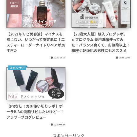
【2021年リピ美容液】マイナスを
【28歳大人肌】購入ブログレポ。
感じない、いつだって安定肌に！エ
ｄプログラム 薬用洗顔使ってみ
スティーローダーナイトリペアが良
た！バランス良くて、お値段以上！
すぎた
粉吹く乾燥肌の男性にもオススメ
2021.10.10
2021.10.05
スキンケア
【PRなし！ガチ使い切りレポ】ポ
ーラB.Aの洗顔リピしたいけど…！
アラサーブログレビュー
2021.09.29
スポンサーリンク