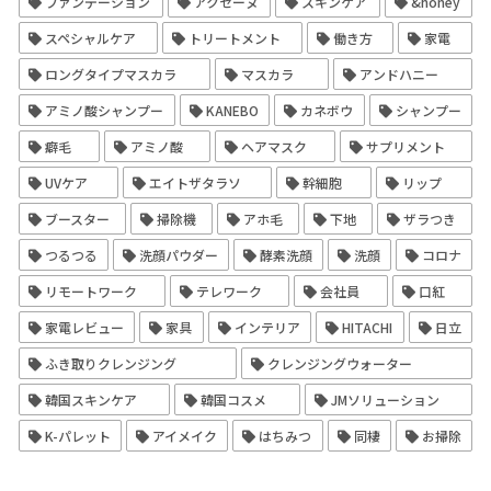
ファンデーション
アクセーヌ
スキンケア
&honey
スペシャルケア
トリートメント
働き方
家電
ロングタイプマスカラ
マスカラ
アンドハニー
アミノ酸シャンプー
KANEBO
カネボウ
シャンプー
癖毛
アミノ酸
ヘアマスク
サプリメント
UVケア
エイトザタラソ
幹細胞
リップ
ブースター
掃除機
アホ毛
下地
ザラつき
つるつる
洗顔パウダー
酵素洗顔
洗顔
コロナ
リモートワーク
テレワーク
会社員
口紅
家電レビュー
家具
インテリア
HITACHI
日立
ふき取りクレンジング
クレンジングウォーター
韓国スキンケア
韓国コスメ
JMソリューション
K-パレット
アイメイク
はちみつ
同棲
お掃除