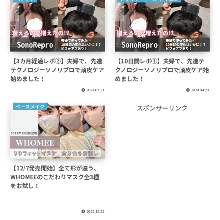
【3カ月経過レポ②】夫婦で、先進
【10日間レポ①】夫婦で、先進テ
テクノロジーソノリプロで頭皮ケア
クノロジーソノリプロで頭皮ケア始
始めました！
めました！
2024.07.31
2024.04.29
ベースメイク
スポンサーリンク
【12/7発売開始】全て形が違う、
WHOMEEのこだわりマスク全3種
をお試し！
2022.12.22