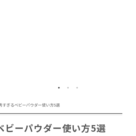
段も質も高め】
た
ヘア
た！
秀すぎるベビーパウダー使い方5選
ベビーパウダー使い方5選