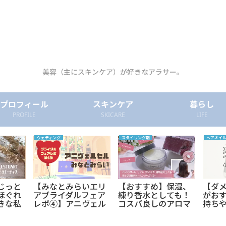
美容（主にスキンケア）が好きなアラサー。
プロフィール
スキンケア
暮らし
PROFILE
SKICARE
LIFE
ウェディング
スタイリング剤
ヘアオイ
じっと
【みなとみらいエリ
【おすすめ】保湿、
【ダ
ほぐれ
アブライダルフェア
練り香水としても！
がお
きな私
レポ④】アニヴェル
コスパ良しのアロマ
持ち
ボディ
セルみなとみらいブ
キフィ ウェットアレ
に。
ライダルフェア【値
ンジバター使ってみ
のヘ