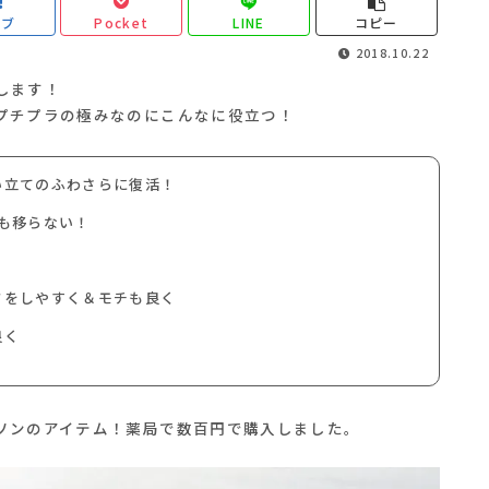
てブ
Pocket
LINE
コピー
2018.10.22
します！
プチプラの極みなのにこんなに役立つ！
い立てのふわさらに復活！
も移らない！
クをしやすく＆モチも良く
良く
ソンのアイテム！薬局で数百円で購入しました。