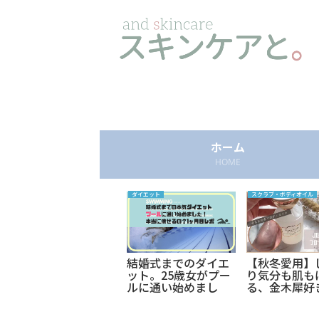
ホーム
HOME
インテリア・雑貨
ダイエット
スクラブ・ボディオイル
【ダイソー】すべる
結婚式までのダイエ
【秋冬愛用】
床キズ防止シールが
ット。25歳女がプー
り気分も肌も
優秀すぎる。ダイニ
ルに通い始めまし
る、金木犀好
ングチェアがスーッ
た。本当に痩せるの
ドンピシャの
と滑る！フローリン
～？
オイル！