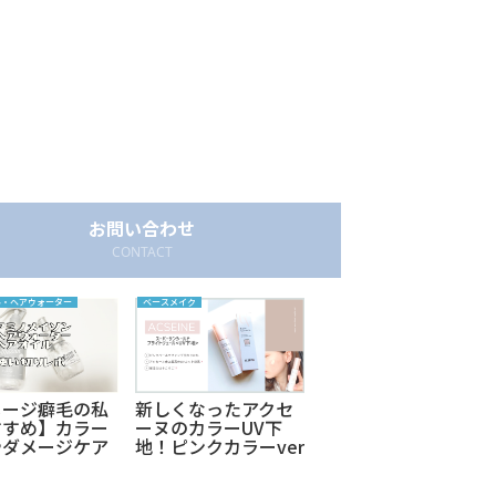
お問い合わせ
CONTACT
ル・ヘアウォーター
ベースメイク
クレンジング
メージ癖毛の私
新しくなったアクセ
750円!?プチプラ高機
すすめ】カラー
ーヌのカラーUV下
能クレンジングウォ
やダメージケア
地！ピンクカラーver
ーター使用レビュ
アミノメイソン
はブルべにおすす
ー！マスカラは落ち
アウォーターと
め！乾燥肌の使用レ
にくい。JMソリュー