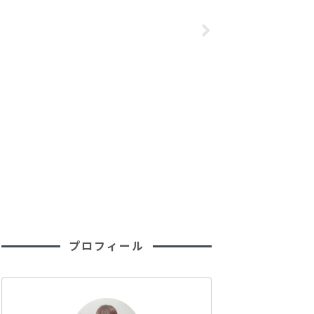
オイル使い切っ
ポ
ション
リピあり。レポ
プロフィール