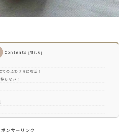
Contents
立てのふわさらに復活！
も移らない！
く
スポンサーリンク