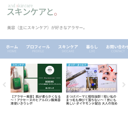
美容（主にスキンケア）が好きなアラサー。
ホーム
プロフィール
スキンケア
暮らし
お問い合わ
HOME
PROFILE
SKICARE
LIFE
CONTACT
スキンケア
まつげ・まつエク
アイ
テク
【アラサー美容】肌が柔らかくなる
まつげパーマと相性抜群！短い私の
【購
始め
～！アクセーヌのヒアルロン酸美容
まつ毛も伸びて落ちない～！世にも
ーラ
液使いきりレポ
美しい ダイヤモンド配合 大人の攻め
いや
マスカラ
にも