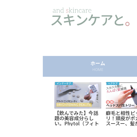
ホーム
HOME
スキンケア
インナーケア
ヘアケア
スキンケアの最後は
【飲んでみた】今話
癖毛と相性ピ
ベタベタな位オーバ
題の美容成分らし
リ！頭皮がポ
ーにクリームを！肌
い。Phytol（フィト
スースー、髪
の保湿を超強化する
ール）配合のブライ
もち！口コミ
ことで感じた肌変
トニングビューティ
のトリコレお