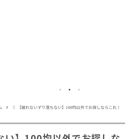
ポリッシャーラベン
オ
ダー、
ム
【破れないずり落ちない】100均以外でお探しならこれ！
ない】100均以外でお探しな