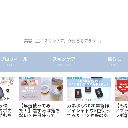
美容（主にスキンケア）が好きなアラサー。
プロフィール
スキンケア
暮らし
PROFILE
SKICARE
LIFE
スキンケア
アイメイク
ウェディン
ッタ
【早速使ってみ
カネボウ2020年新作
【み
カポカ
た！】黒ずみは落ち
アイシャドウ3色使っ
アブ
がもち
ない？毎日使って
てみた！ツヤ感のあ
レポ
高評価
る？乾燥する？新発
る上品な仕上がり
ユ【
試しレ
売サボンのフェイス
に。アイカラーデュ
ル】