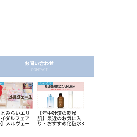
お問い合わせ
CONTACT
グ
スキンケア
暮らし
なとみらいエリ
【年中砂漠の乾燥
リモートワークで運
ライダルフェア
肌】最近のお気に入
動嫌いの私が始めた
②】メルヴェー
り・おすすめ化粧水3
YouTube筋トレ動
安くてシンプ
つ。アクセーヌ・オ
画。運動不足解消＆
ルビス・プリモディ
ダイエットにも！