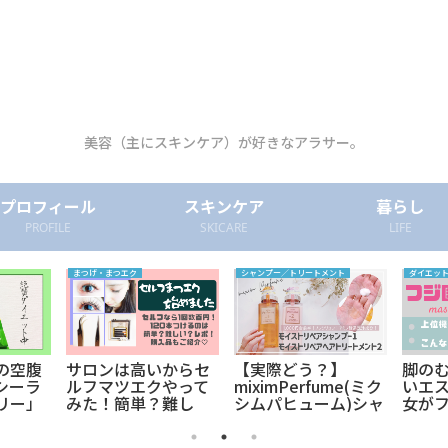
美容（主にスキンケア）が好きなアラサー。
プロフィール
スキンケア
暮らし
PROFILE
SKICARE
LIFE
まつげ・まつエク
シャンプー／トリートメント
ダイエッ
の空腹
サロンは高いからセ
【実際どう？】
脚の
シーラ
ルフマツエクやって
miximPerfume(ミク
いエス
リー」
みた！簡単？難し
シムパヒューム)シャ
女が
でブロ
い？レポします！
ンプー／トリートメ
新マ
～ん。
ント、レビュー
試し