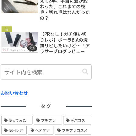
えて2年、本当に髪が変
わった。これまでの枝
毛・切れ毛はなんだった
の？
【PRなし！ガチ使い切
りレポ】ポーラB.Aの洗
顔リピしたいけど…！ア
ラサーブログレビュー
お問い合わせ
タグ
使ってみた
プチプラ
デパコス
使用レポ
ヘアケア
プチプラコスメ