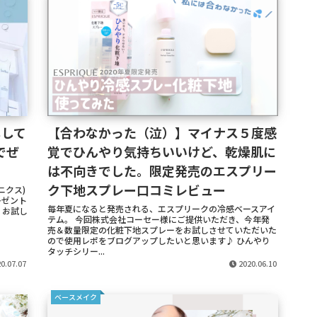
しして
【合わなかった（泣）】マイナス５度感
でぜ
覚でひんやり気持ちいいけど、乾燥肌に
は不向きでした。限定発売のエスプリー
ク下地スプレー口コミレビュー
ニクス)
レゼント
毎年夏になると発売される、エスプリークの冷感ベースアイ
 お試し
テム。 今回株式会社コーセー様にご提供いただき、今年発
売＆数量限定の化粧下地スプレーをお試しさせていただいた
ので使用レポをブログアップしたいと思います♪ ひんやり
タッチシリー...
0.07.07
2020.06.10
ベースメイク