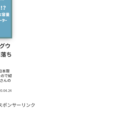
ングウ
は落ち
ら日本限
たので紹
くさんの
0.04.24
スポンサーリンク