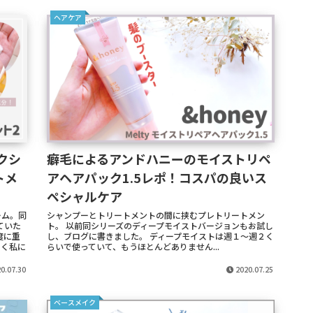
ヘアケア
ミクシ
癖毛によるアンドハニーのモイストリペ
トメ
アヘアパック1.5レポ！コスパの良いス
ペシャルケア
ーム。同
シャンプーとトリートメントの間に挟むプレトリートメン
ていた
ト。 以前同シリーズのディープモイストバージョンもお試し
度に重
し、ブログに書きました。 ディープモイストは週１～週２く
つく私に
らいで使っていて、もうほとんどありません...
0.07.30
2020.07.25
ベースメイク