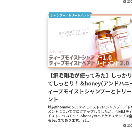
202
シャンプー／トリートメント
【癖毛剛毛が使ってみた】しっか
てしっとり！＆honey(アンドハニー
ィープモイストシャンプーとトリー
ント
以前&honeyのメルティモイストver.シャンプー／ト
メントについてブログアップしましたが、今回はディ
イストについて～！ &honeyのヘアケアステップは
4stepまであります。 st...
202