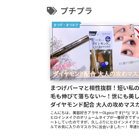
人は見てね
ザラつきオフ
私は苦手
プチプラ
まつげ・まつエク
まつげパーマと相性抜群！短い私
毛も伸びて落ちない～！世にも美
ダイヤモンド配合 大人の攻めマス
こんにちは、美容好きアラサーOLpicoです(^^)/ マ
ヒロインメイクのボリュームタイプが一番好きでず
ートしていたのですが、久しぶりにヒロインメイク
ルでお気に入りのマスカラに出会いました〜！ 早速ビフ