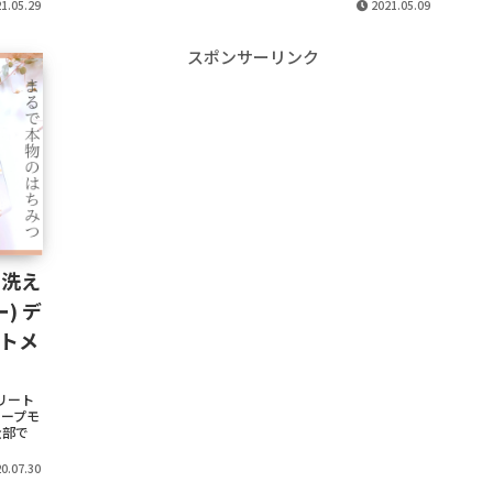
1.05.29
2021.05.09
スポンサーリンク
り洗え
) デ
トメ
リート
ープモ
全部で
0.07.30