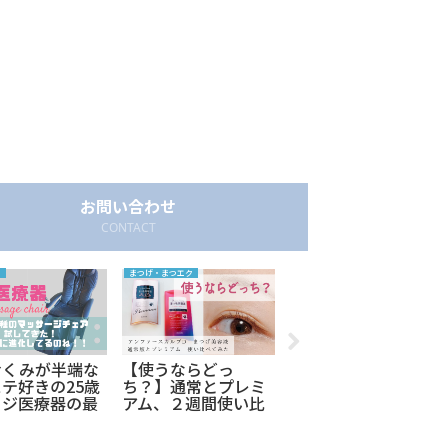
お問い合わせ
CONTACT
ト
まつげ・まつエク
暮らし
むくみが半端な
【使うならどっ
【実際に1年住んだ
テ好きの25歳
ち？】通常とプレミ
24歳女】大人気エリ
フジ医療器の最
アム、２週間使い比
ア田園都市線「たま
ッサージチェア
べてみた！スカルプ
プラーザ駅」の感
てきた！本物の
Dまつげ美容液
想。横浜駅への通勤