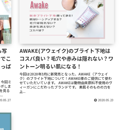
も写
AWAKE(アウェイク)のブライト下地は
合でこ
コスパ良い？毛穴や赤みは隠れない？ワ
さっぱ
ントーン明るい肌になる！
今回は2020年3月に新発売となった、AWAKE（アウェイ
ク）のブライト下地について！AWAKE様のご提供にて使わ
 今回ミ
せていただいています。 AWAKEは動物由来原料不使用のヴ
レポしま
ィーガンにこだわったブランドです。 素肌そのものの力を
分を見る
上...
.
0.05.27
2020.05.23