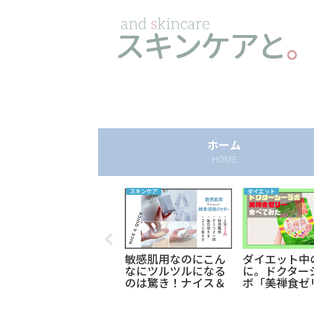
ホーム
HOME
その他
スキンケア
ダイエット
当選率50%！？本当
敏感肌用なのにこん
ダイエット中
に当たるモニターサ
なにツルツルになる
に。ドクター
イト「トラミー（旧
のは驚き！ナイス＆
ボ「美禅食ゼ
レビューブログ）」6
クイックボタニカル
飲んでみたの
件当選！当たらない
酵素洗顔パウダーで
グレポするよ