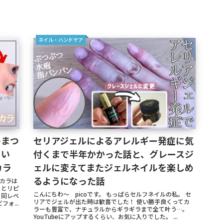
人の
動。
ネイル・ハンドケア
のまつ
セリアジェルによるアレルギー発症に気
しい
付くまで半年かかった話と、グレースジ
カラ
ェルに変えてまたジェルネイルを楽しめ
るようになった話
スカラは
っとリピ
こんにちわ～ picoです。 もっぱらセルフネイルの私。 セ
と同レベ
リアでジェルが出た時は歓喜でした！ 使い勝手良くってカ
ォ...
ラーも豊富で、ナチュラルからギラギラまで全て叶う…。
YouTubeにアップするくらい、お気に入りでした。 ...