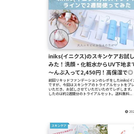
iniks(イニクス)のスキンケアお試
みた！洗顔・化粧水からUV下地ま
～んぶ入って2,450円！高保湿で◎
前回リキッドファンデーションのレポをしたiniks(イ
ですが、今回はスキンケアのトライアルセットをプ
いただき、お試しさせていただいたのでレポします。
したのは約2週間分のトライアルセット。送料無料...
202
スキンケア