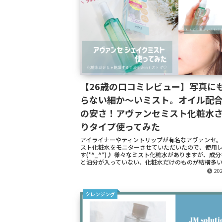
【26歳の口コミレビュー】写真に
らない細か～いミスト。オイル配
の安さ！アヴァンセミスト化粧水
りタイプ使ってみた
アイライナーやティントリップが有名なアヴァンセ。
スト化粧水をモニターさせていただいたので、使用
す(*^_^*)♪ 様々なミスト化粧水がありますが、成
と油分が入っていない、化粧水だけのものが結構多い..
202
クレンジング