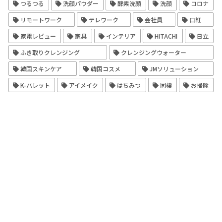
つるつる
洗顔パウダー
酵素洗顔
洗顔
コロナ
リモートワーク
テレワーク
会社員
口紅
家電レビュー
家具
インテリア
HITACHI
日立
ふき取りクレンジング
クレンジングウォーター
韓国スキンケア
韓国コスメ
JMソリューション
K-パレット
アイメイク
はちみつ
同棲
お掃除