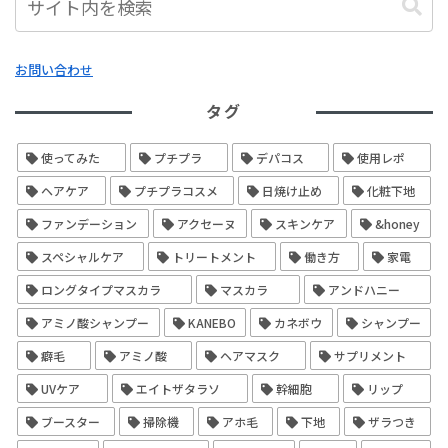
お問い合わせ
タグ
使ってみた
プチプラ
デパコス
使用レポ
ヘアケア
プチプラコスメ
日焼け止め
化粧下地
ファンデーション
アクセーヌ
スキンケア
&honey
スペシャルケア
トリートメント
働き方
家電
ロングタイプマスカラ
マスカラ
アンドハニー
アミノ酸シャンプー
KANEBO
カネボウ
シャンプー
癖毛
アミノ酸
ヘアマスク
サプリメント
UVケア
エイトザタラソ
幹細胞
リップ
ブースター
掃除機
アホ毛
下地
ザラつき