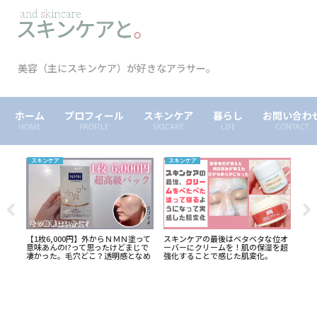
美容（主にスキンケア）が好きなアラサー。
ホーム
プロフィール
スキンケア
暮らし
お問い合わ
HOME
PROFILE
SKICARE
LIFE
CONTACT
スキンケア
スキンケア
アイ
っ暗
【1枚6,000円】外からＮＭＮ塗って
スキンケアの最後はベタベタな位オ
まじ
血・
意味あんの!?って思ったけどまじで
ーバーにクリームを！肌の保湿を超
ク「
凄かった。毛穴どこ？透明感となめ
強化することで感じた肌変化。
リッ
らか感、何？エウレア高級マスク使
用レポ